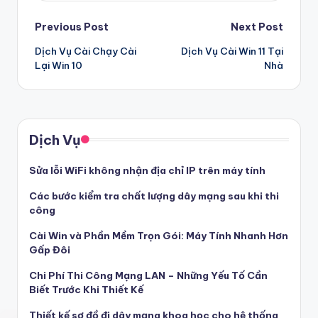
Post
Previous Post
Next Post
Dịch Vụ Cài Chạy Cài
Dịch Vụ Cài Win 11 Tại
navigation
Lại Win 10
Nhà
Dịch Vụ
Sửa lỗi WiFi không nhận địa chỉ IP trên máy tính
Các bước kiểm tra chất lượng dây mạng sau khi thi
công
Cài Win và Phần Mềm Trọn Gói: Máy Tính Nhanh Hơn
Gấp Đôi
Chi Phí Thi Công Mạng LAN – Những Yếu Tố Cần
Biết Trước Khi Thiết Kế
Thiết kế sơ đồ đi dây mạng khoa học cho hệ thống