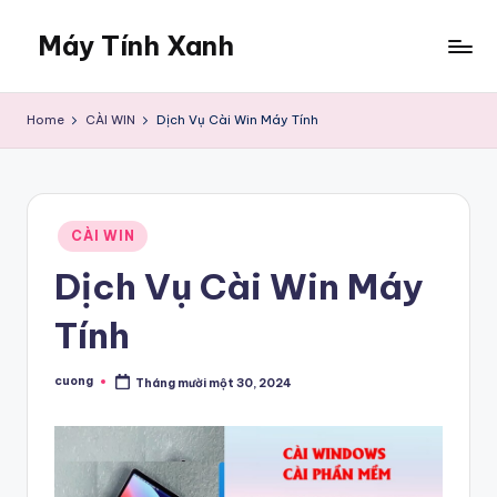
Máy Tính Xanh
Skip
to
Dịch
content
Vụ
Home
CÀI WIN
Dịch Vụ Cài Win Máy Tính
Sửa
Máy
Tính
Tại
Posted
Nhà
CÀI WIN
in
Dịch Vụ Cài Win Máy
Tính
cuong
Tháng mười một 30, 2024
Posted
by