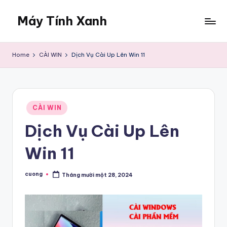
Máy Tính Xanh
Skip
to
Dịch
content
Vụ
Home
CÀI WIN
Dịch Vụ Cài Up Lên Win 11
Sửa
Máy
Tính
Tại
Posted
Nhà
CÀI WIN
in
Dịch Vụ Cài Up Lên
Win 11
cuong
Tháng mười một 28, 2024
Posted
by