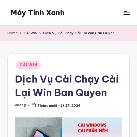
Máy Tính Xanh
Skip
to
Dịch
content
Vụ
Home
CÀI WIN
Dịch Vụ Cài Chạy Cài Lại Win Ban Quyen
Sửa
Máy
Tính
Tại
Posted
Nhà
CÀI WIN
in
Dịch Vụ Cài Chạy Cài
Lại Win Ban Quyen
cuong
Tháng mười một 27, 2024
Posted
by