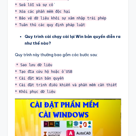
* Sửa lỗi và sự cố

* Xóa các phần mềm độc hại

* Bảo vệ dữ liệu khỏi sự xâm nhập trái phép

* Tuân thủ các quy định pháp luật
Quy trình cài chạy cài lại Win bản quyền diễn ra
như thế nào?
Quy trình này thường bao gồm các bước sau:
* Sao lưu dữ liệu

* Tạo đĩa cứu hộ hoặc ổ USB

* Cài đặt Win bản quyền

* Cài đặt trình điều khiển và phần mềm cần thiết

* Khôi phục dữ liệu