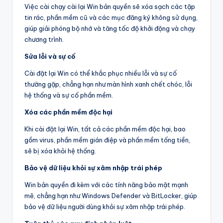
Việc cài chạy cài lại Win bản quyền sẽ xóa sạch các tập
tin rác, phần mềm cũ và các mục đăng ký không sử dụng,
giúp giải phóng bộ nhớ và tăng tốc độ khởi động và chạy
chương trình.
Sửa lỗi và sự cố
Cài đặt lại Win có thể khắc phục nhiều lỗi và sự cố
thường gặp, chẳng hạn như màn hình xanh chết chóc, lỗi
hệ thống và sự cố phần mềm.
Xóa các phần mềm độc hại
Khi cài đặt lại Win, tất cả các phần mềm độc hại, bao
gồm virus, phần mềm gián điệp và phần mềm tống tiền,
sẽ bị xóa khỏi hệ thống.
Bảo vệ dữ liệu khỏi sự xâm nhập trái phép
Win bản quyền đi kèm với các tính năng bảo mật mạnh
mẽ, chẳng hạn như Windows Defender và BitLocker, giúp
bảo vệ dữ liệu người dùng khỏi sự xâm nhập trái phép.