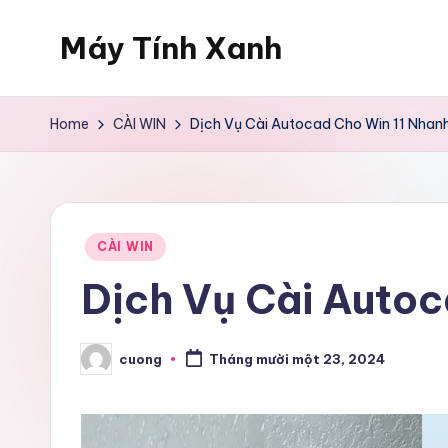
Máy Tính Xanh
Skip
to
Dịch
content
Vụ
Home
CÀI WIN
Dịch Vụ Cài Autocad Cho Win 11 Nhan
Sửa
Máy
Tính
Tại
Posted
CÀI WIN
Nhà
in
Dịch Vụ Cài Autoc
cuong
Tháng mười một 23, 2024
Posted
by