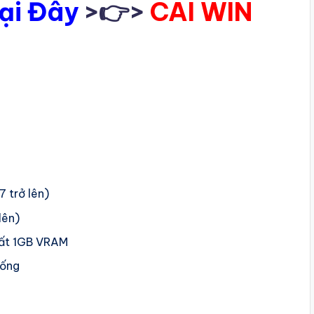
Tại Đây
>👉>
CÀI WIN
7 trở lên)
lên)
hất 1GB VRAM
rống