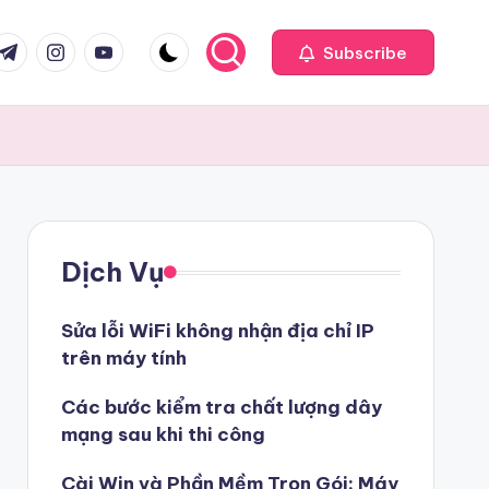
com
r.com
.me
instagram.com
youtube.com
Subscribe
Dịch Vụ
Sửa lỗi WiFi không nhận địa chỉ IP
trên máy tính
Các bước kiểm tra chất lượng dây
mạng sau khi thi công
Cài Win và Phần Mềm Trọn Gói: Máy