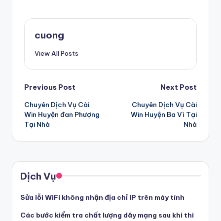
cuong
View All Posts
Post
Previous Post
Next Post
Chuyên Dịch Vụ Cài
Chuyên Dịch Vụ Cài
navigation
Win Huyện đan Phượng
Win Huyện Ba Vì Tại
Tại Nhà
Nhà
Dịch Vụ
Sửa lỗi WiFi không nhận địa chỉ IP trên máy tính
Các bước kiểm tra chất lượng dây mạng sau khi thi