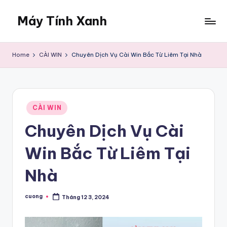
Máy Tính Xanh
Skip
to
Dịch
content
Vụ
Home
CÀI WIN
Chuyên Dịch Vụ Cài Win Bắc Từ Liêm Tại Nhà
Sửa
Máy
Tính
Tại
Posted
Nhà
CÀI WIN
in
Chuyên Dịch Vụ Cài
Win Bắc Từ Liêm Tại
Nhà
cuong
Tháng 12 3, 2024
Posted
by